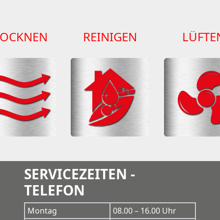
ROCKNEN
REINIGEN
LÜFTE
SERVICEZEITEN -
TELEFON
Montag
08.00 – 16.00 Uhr